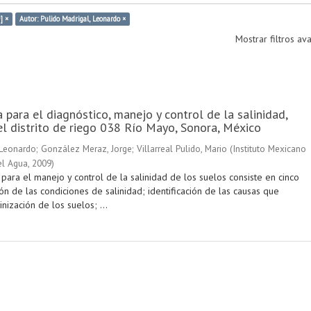
] ×
Autor: Pulido Madrigal, Leonardo ×
Mostrar filtros a
para el diagnóstico, manejo y control de la salinidad,
el distrito de riego 038 Río Mayo, Sonora, México
 Leonardo
;
González Meraz, Jorge
;
Villarreal Pulido, Mario
(
Instituto Mexicano
el Agua
,
2009
)
ara el manejo y control de la salinidad de los suelos consiste en cinco
ón de las condiciones de salinidad; identificación de las causas que
inización de los suelos; ...