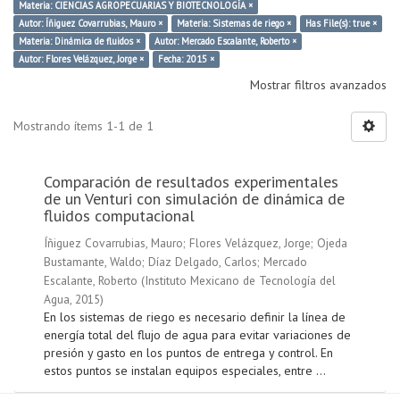
Materia: CIENCIAS AGROPECUARIAS Y BIOTECNOLOGÍA ×
Autor: Íñiguez Covarrubias, Mauro ×
Materia: Sistemas de riego ×
Has File(s): true ×
Materia: Dinámica de fluidos ×
Autor: Mercado Escalante, Roberto ×
Autor: Flores Velázquez, Jorge ×
Fecha: 2015 ×
Mostrar filtros avanzados
Mostrando ítems 1-1 de 1
Comparación de resultados experimentales
de un Venturi con simulación de dinámica de
fluidos computacional
Íñiguez Covarrubias, Mauro
;
Flores Velázquez, Jorge
;
Ojeda
Bustamante, Waldo
;
Díaz Delgado, Carlos
;
Mercado
Escalante, Roberto
(
Instituto Mexicano de Tecnología del
Agua
,
2015
)
En los sistemas de riego es necesario definir la línea de
energía total del flujo de agua para evitar variaciones de
presión y gasto en los puntos de entrega y control. En
estos puntos se instalan equipos especiales, entre ...