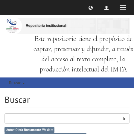
Cambi
naveg
Este repositorio tiene el propósito de
captar, preservar y difundir, a través
del acceso al texto completo, la
producción intelectual del IMTA
Buscar
Buscar
Ir
Autor: Ojeda Bustamante, Waldo ×