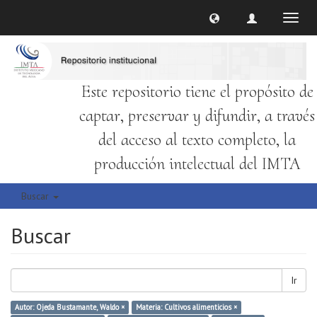
Cambi
naveg
Este repositorio tiene el propósito de
captar, preservar y difundir, a través
del acceso al texto completo, la
producción intelectual del IMTA
Buscar
Buscar
Ir
Autor: Ojeda Bustamante, Waldo ×
Materia: Cultivos alimenticios ×