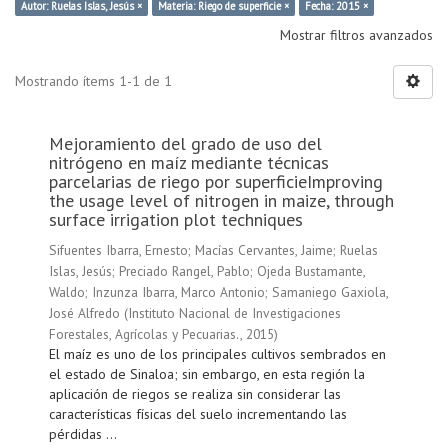
Autor: Ruelas Islas, Jesús ×
Materia: Riego de superficie ×
Fecha: 2015 ×
Mostrar filtros avanzados
Mostrando ítems 1-1 de 1
Mejoramiento del grado de uso del
nitrógeno en maíz mediante técnicas
parcelarias de riego por superficieImproving
the usage level of nitrogen in maize, through
surface irrigation plot techniques
Sifuentes Ibarra, Ernesto
;
Macías Cervantes, Jaime
;
Ruelas
Islas, Jesús
;
Preciado Rangel, Pablo
;
Ojeda Bustamante,
Waldo
;
Inzunza Ibarra, Marco Antonio
;
Samaniego Gaxiola,
José Alfredo
(
Instituto Nacional de Investigaciones
Forestales, Agrícolas y Pecuarias.
,
2015
)
El maíz es uno de los principales cultivos sembrados en
el estado de Sinaloa; sin embargo, en esta región la
aplicación de riegos se realiza sin considerar las
características físicas del suelo incrementando las
pérdidas ...