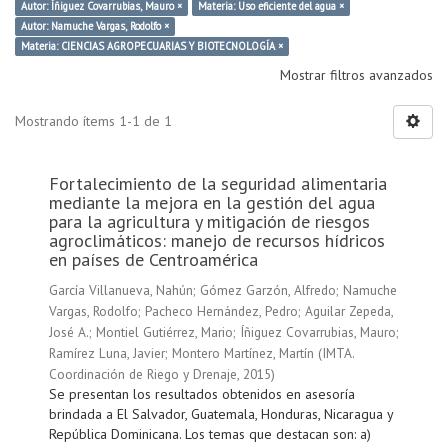
Autor: Íñiguez Covarrubias, Mauro ×
Materia: Uso eficiente del agua ×
Autor: Namuche Vargas, Rodolfo ×
Materia: CIENCIAS AGROPECUARIAS Y BIOTECNOLOGÍA ×
Mostrar filtros avanzados
Mostrando ítems 1-1 de 1
Fortalecimiento de la seguridad alimentaria
mediante la mejora en la gestión del agua
para la agricultura y mitigación de riesgos
agroclimáticos: manejo de recursos hídricos
en países de Centroamérica
García Villanueva, Nahún
;
Gómez Garzón, Alfredo
;
Namuche
Vargas, Rodolfo
;
Pacheco Hernández, Pedro
;
Aguilar Zepeda,
José A.
;
Montiel Gutiérrez, Mario
;
Íñiguez Covarrubias, Mauro
;
Ramírez Luna, Javier
;
Montero Martínez, Martín
(
IMTA.
Coordinación de Riego y Drenaje
,
2015
)
Se presentan los resultados obtenidos en asesoría
brindada a El Salvador, Guatemala, Honduras, Nicaragua y
República Dominicana. Los temas que destacan son: a)