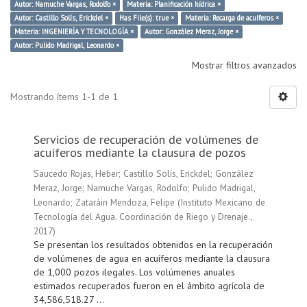
Autor: Namuche Vargas, Rodolfo ×
Materia: Planificación hídrica ×
Autor: Castillo Solís, Erickdel ×
Has File(s): true ×
Materia: Recarga de acuíferos ×
Materia: INGENIERÍA Y TECNOLOGÍA ×
Autor: González Meraz, Jorge ×
Autor: Pulido Madrigal, Leonardo ×
Mostrar filtros avanzados
Mostrando ítems 1-1 de 1
Servicios de recuperación de volúmenes de
acuíferos mediante la clausura de pozos
Saucedo Rojas, Heber
;
Castillo Solís, Erickdel
;
González
Meraz, Jorge
;
Namuche Vargas, Rodolfo
;
Pulido Madrigal,
Leonardo
;
Zataráin Mendoza, Felipe
(
Instituto Mexicano de
Tecnología del Agua. Coordinación de Riego y Drenaje.
,
2017
)
Se presentan los resultados obtenidos en la recuperación
de volúmenes de agua en acuíferos mediante la clausura
de 1,000 pozos ilegales. Los volúmenes anuales
estimados recuperados fueron en el ámbito agrícola de
34,586,518.27 ...