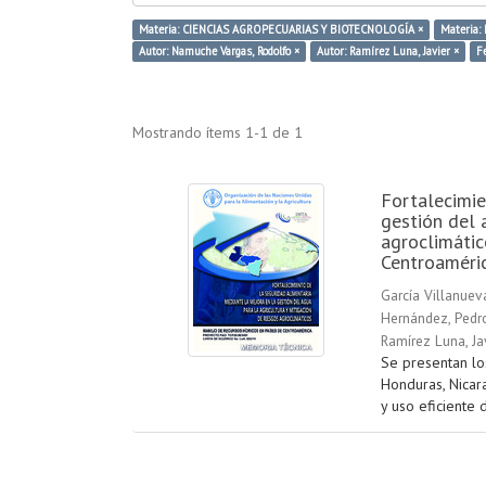
Materia: CIENCIAS AGROPECUARIAS Y BIOTECNOLOGÍA ×
Materia:
Autor: Namuche Vargas, Rodolfo ×
Autor: Ramírez Luna, Javier ×
F
Mostrando ítems 1-1 de 1
Fortalecimie
gestión del 
agroclimátic
Centroaméri
García Villanuev
Hernández, Pedr
Ramírez Luna, Ja
Se presentan lo
Honduras, Nicar
y uso eficiente d