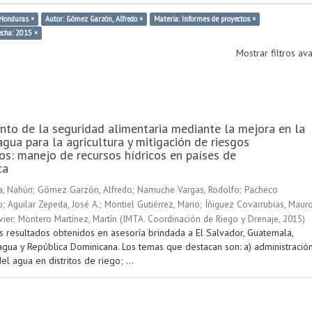
 Honduras ×
Autor: Gómez Garzón, Alfredo ×
Materia: Informes de proyectos ×
echa: 2015 ×
Mostrar filtros a
nto de la seguridad alimentaria mediante la mejora en la
agua para la agricultura y mitigación de riesgos
os: manejo de recursos hídricos en países de
ca
a, Nahún
;
Gómez Garzón, Alfredo
;
Namuche Vargas, Rodolfo
;
Pacheco
o
;
Aguilar Zepeda, José A.
;
Montiel Gutiérrez, Mario
;
Íñiguez Covarrubias, Maur
vier
;
Montero Martínez, Martín
(
IMTA. Coordinación de Riego y Drenaje
,
2015
)
s resultados obtenidos en asesoría brindada a El Salvador, Guatemala,
agua y República Dominicana. Los temas que destacan son: a) administració
el agua en distritos de riego; ...