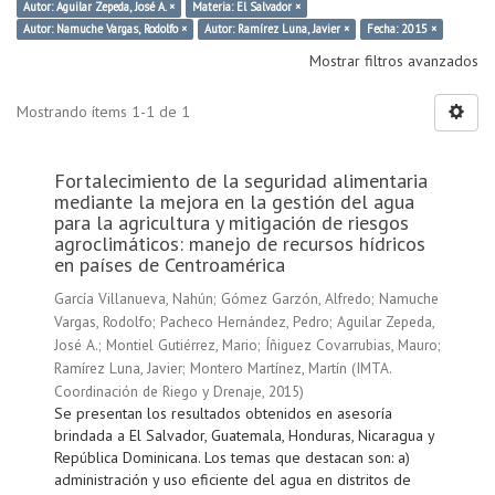
Autor: Aguilar Zepeda, José A. ×
Materia: El Salvador ×
Autor: Namuche Vargas, Rodolfo ×
Autor: Ramírez Luna, Javier ×
Fecha: 2015 ×
Mostrar filtros avanzados
Mostrando ítems 1-1 de 1
Fortalecimiento de la seguridad alimentaria
mediante la mejora en la gestión del agua
para la agricultura y mitigación de riesgos
agroclimáticos: manejo de recursos hídricos
en países de Centroamérica
García Villanueva, Nahún
;
Gómez Garzón, Alfredo
;
Namuche
Vargas, Rodolfo
;
Pacheco Hernández, Pedro
;
Aguilar Zepeda,
José A.
;
Montiel Gutiérrez, Mario
;
Íñiguez Covarrubias, Mauro
;
Ramírez Luna, Javier
;
Montero Martínez, Martín
(
IMTA.
Coordinación de Riego y Drenaje
,
2015
)
Se presentan los resultados obtenidos en asesoría
brindada a El Salvador, Guatemala, Honduras, Nicaragua y
República Dominicana. Los temas que destacan son: a)
administración y uso eficiente del agua en distritos de