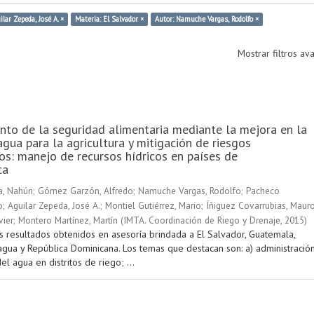
ilar Zepeda, José A. ×
Materia: El Salvador ×
Autor: Namuche Vargas, Rodolfo ×
Mostrar filtros a
nto de la seguridad alimentaria mediante la mejora en la
agua para la agricultura y mitigación de riesgos
os: manejo de recursos hídricos en países de
ca
a, Nahún
;
Gómez Garzón, Alfredo
;
Namuche Vargas, Rodolfo
;
Pacheco
o
;
Aguilar Zepeda, José A.
;
Montiel Gutiérrez, Mario
;
Íñiguez Covarrubias, Maur
vier
;
Montero Martínez, Martín
(
IMTA. Coordinación de Riego y Drenaje
,
2015
)
s resultados obtenidos en asesoría brindada a El Salvador, Guatemala,
agua y República Dominicana. Los temas que destacan son: a) administració
el agua en distritos de riego; ...