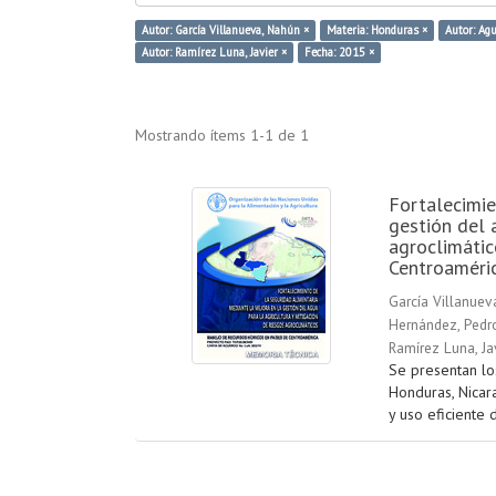
Autor: García Villanueva, Nahún ×
Materia: Honduras ×
Autor: Agu
Autor: Ramírez Luna, Javier ×
Fecha: 2015 ×
Mostrando ítems 1-1 de 1
Fortalecimie
gestión del 
agroclimátic
Centroaméri
García Villanuev
Hernández, Pedr
Ramírez Luna, Ja
Se presentan lo
Honduras, Nicar
y uso eficiente d