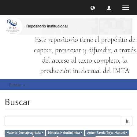
Cambi
naveg
Este repositorio tiene el propósito de
captar, preservar y difundir, a través
del acceso al texto completo, la
producción intelectual del IMTA
Buscar
Buscar
Ir
Materia: Drenaje agrícola ×
Materia: Hidrodinámica ×
Autor: Zavala Trejo, Manuel ×