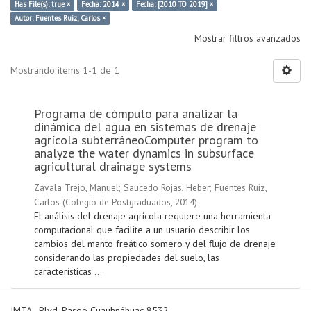
Has File(s): true ×
Fecha: 2014 ×
Fecha: [2010 TO 2019] ×
Autor: Fuentes Ruiz, Carlos ×
Mostrar filtros avanzados
Mostrando ítems 1-1 de 1
Programa de cómputo para analizar la
dinámica del agua en sistemas de drenaje
agrícola subterráneoComputer program to
analyze the water dynamics in subsurface
agricultural drainage systems
Zavala Trejo, Manuel
;
Saucedo Rojas, Heber
;
Fuentes Ruiz,
Carlos
(
Colegio de Postgraduados
,
2014
)
El análisis del drenaje agrícola requiere una herramienta
computacional que facilite a un usuario describir los
cambios del manto freático somero y del flujo de drenaje
considerando las propiedades del suelo, las
características ...
IMTA - Blvd. Paseo Cuauhnáhuac 8532,