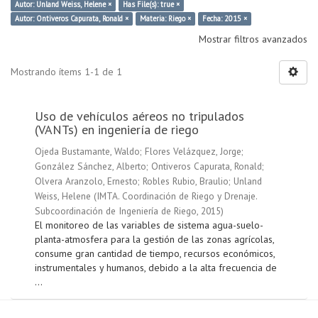
Autor: Unland Weiss, Helene ×
Has File(s): true ×
Autor: Ontiveros Capurata, Ronald ×
Materia: Riego ×
Fecha: 2015 ×
Mostrar filtros avanzados
Mostrando ítems 1-1 de 1
Uso de vehículos aéreos no tripulados
(VANTs) en ingeniería de riego
Ojeda Bustamante, Waldo
;
Flores Velázquez, Jorge
;
González Sánchez, Alberto
;
Ontiveros Capurata, Ronald
;
Olvera Aranzolo, Ernesto
;
Robles Rubio, Braulio
;
Unland
Weiss, Helene
(
IMTA. Coordinación de Riego y Drenaje.
Subcoordinación de Ingeniería de Riego
,
2015
)
El monitoreo de las variables de sistema agua-suelo-
planta-atmosfera para la gestión de las zonas agrícolas,
consume gran cantidad de tiempo, recursos económicos,
instrumentales y humanos, debido a la alta frecuencia de
...