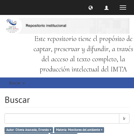
Cambi
naveg
Este repositorio tiene el propósito de
captar, preservar y difundir, a través
del acceso al texto completo, la
producción intelectual del IMTA
Buscar
Buscar
Ir
Autor: Olvera Aranzolo, Ernesto ×
Materia: Monitoreo del ambiente ×