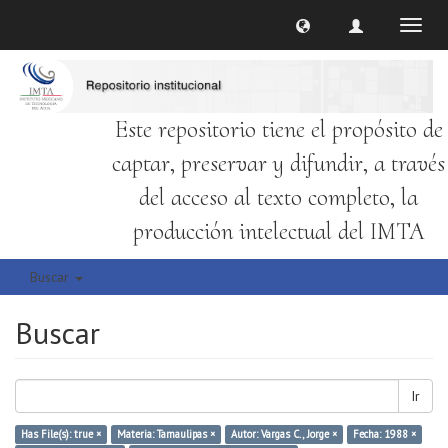
Cambi
naveg
Este repositorio tiene el propósito de
captar, preservar y difundir, a través
del acceso al texto completo, la
producción intelectual del IMTA
Buscar
Buscar
Ir
Has File(s): true ×
Materia: Tamaulipas ×
Autor: Vargas C., Jorge ×
Fecha: 1988 ×