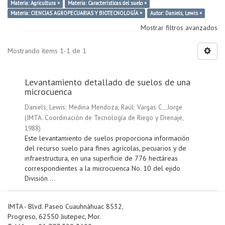
Materia: Agricultura ×
Materia: Características del suelo ×
Materia: CIENCIAS AGROPECUARIAS Y BIOTECNOLOGÍA ×
Autor: Daniels, Lewis ×
Mostrar filtros avanzados
Mostrando ítems 1-1 de 1
Levantamiento detallado de suelos de una
microcuenca
Daniels, Lewis
;
Medina Mendoza, Raúl
;
Vargas C., Jorge
(
IMTA. Coordinación de Tecnología de Riego y Drenaje
,
1988
)
Este levantamiento de suelos proporciona información
del recurso suelo para fines agrícolas, pecuarios y de
infraestructura, en una superficie de 776 hectáreas
correspondientes a la microcuenca No. 10 del ejido
División ...
IMTA - Blvd. Paseo Cuauhnáhuac 8532,
Progreso, 62550 Jiutepec, Mor.