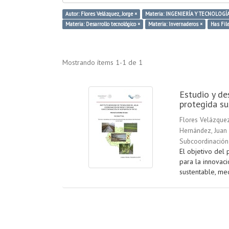
Autor: Flores Velázquez, Jorge ×
Materia: INGENIERÍA Y TECNOLOGÍA
Materia: Desarrollo tecnológico ×
Materia: Invernaderos ×
Has File
Mostrando ítems 1-1 de 1
Estudio y de
protegida su
Flores Velázquez
Hernández, Juan
Subcoordinación 
El objetivo del 
para la innovaci
sustentable, med