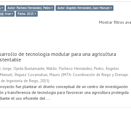
 ×
Autor: Pacheco Hernández, Pedro ×
Autor: Ángeles Hernández, Juan Manuel ×
(s): true ×
Fecha: 2015 ×
Mostrar filtros a
sarrollo de tecnología modular para una agricultura
stentable
, Jorge
;
Ojeda Bustamante, Waldo
;
Pacheco Hernández, Pedro
;
Ángeles
 Manuel
;
Íñiguez Covarrubias, Mauro
(
IMTA. Coordinación de Riego y Drenaje.
de Ingeniería de Riego
,
2015
)
proyecto fue plantear el diseño conceptual de un centro de investigación
ón y transferencia de tecnología para favorecer una agricultura protegida
iante el uso eficiente del ...