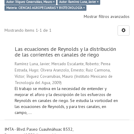
Autor: Íñiguez Covarrubias, Mauro ×
Autor: Ramírez Luna, Javier ×
Materia: CIENCIAS AGROPECUARIAS Y BIOTECNOLOGÍA ×
Mostrar filtros avanzados
Mostrando ítems 1-1 de 1
Las ecuaciones de Reynolds y la distribución
de las corrientes en canales de riego
Ramírez Luna, Javier
;
Mercado Escalante, Roberto
;
Perea
Estrada, Hugo
;
Olvera Aranzolo, Ernesto
;
Ruiz Carmona,
Víctor
;
Íñiguez Covarrubias, Mauro
(
Instituto Mexicano de
Tecnología del Agua
,
2009
)
El trabajo se motiva en la necesidad de entender y
mejorar el aforo y la descripción de los esfuerzos de
Reynolds en canales de riego. Se estudia la vorticidad en
las ecuaciones de Reynolds, y para tres canales, en
campo, ...
IMTA - Blvd. Paseo Cuauhnáhuac 8532,