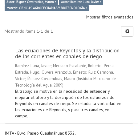
Autor: Íñiguez Covarrubias, Mauro ×
Autor: Ramírez Luna, Javier ×
Materia: CIENCIAS AGROPECUARIAS Y BIOTECNOLOGÍA ×
Mostrar filtros avanzados
Mostrando ítems 1-1 de 1
Las ecuaciones de Reynolds y la distribución
de las corrientes en canales de riego
Ramírez Luna, Javier
;
Mercado Escalante, Roberto
;
Perea
Estrada, Hugo
;
Olvera Aranzolo, Ernesto
;
Ruiz Carmona,
Víctor
;
Íñiguez Covarrubias, Mauro
(
Instituto Mexicano de
Tecnología del Agua
,
2009
)
El trabajo se motiva en la necesidad de entender y
mejorar el aforo y la descripción de los esfuerzos de
Reynolds en canales de riego. Se estudia la vorticidad en
las ecuaciones de Reynolds, y para tres canales, en
campo, ...
IMTA - Blvd. Paseo Cuauhnáhuac 8532,