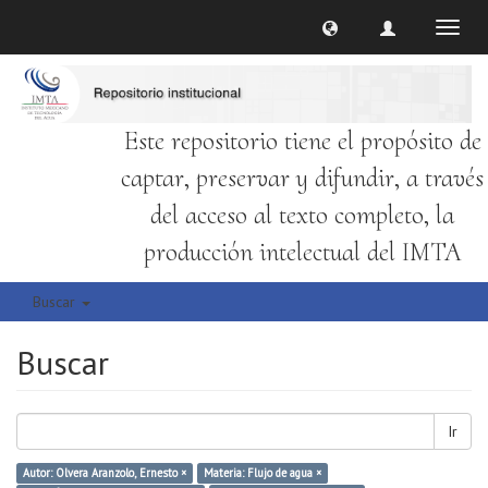
Cambi
naveg
Este repositorio tiene el propósito de
captar, preservar y difundir, a través
del acceso al texto completo, la
producción intelectual del IMTA
Buscar
Buscar
Ir
Autor: Olvera Aranzolo, Ernesto ×
Materia: Flujo de agua ×