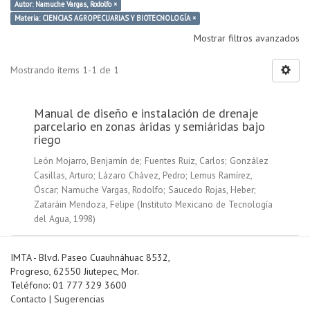
Autor: Namuche Vargas, Rodolfo ×
Materia: CIENCIAS AGROPECUARIAS Y BIOTECNOLOGÍA ×
Mostrar filtros avanzados
Mostrando ítems 1-1 de 1
Manual de diseño e instalación de drenaje
parcelario en zonas áridas y semiáridas bajo
riego
León Mojarro, Benjamín de
;
Fuentes Ruiz, Carlos
;
González
Casillas, Arturo
;
Lázaro Chávez, Pedro
;
Lemus Ramírez,
Óscar
;
Namuche Vargas, Rodolfo
;
Saucedo Rojas, Heber
;
Zataráin Mendoza, Felipe
(
Instituto Mexicano de Tecnología
del Agua
,
1998
)
IMTA - Blvd. Paseo Cuauhnáhuac 8532,
Progreso, 62550 Jiutepec, Mor.
Teléfono: 01 777 329 3600
Contacto
|
Sugerencias