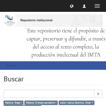
Cambi
naveg
Este repositorio tiene el propósito de
captar, preservar y difundir, a través
del acceso al texto completo, la
producción intelectual del IMTA
Buscar
Buscar
Ir
Materia: Riego ×
Materia: Drenaje parcelario ×
Autor: Lemus Ramírez, Óscar ×