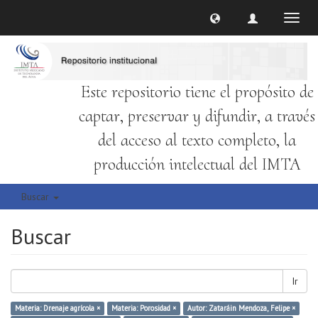
Cambi
naveg
Este repositorio tiene el propósito de
captar, preservar y difundir, a través
del acceso al texto completo, la
producción intelectual del IMTA
Buscar
Buscar
Ir
Materia: Drenaje agrícola ×
Materia: Porosidad ×
Autor: Zataráin Mendoza, Felipe ×