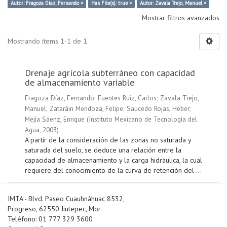
Autor: Fragoza Díaz, Fernando ×
Has File(s): true ×
Autor: Zavala Trejo, Manuel ×
Mostrar filtros avanzados
Mostrando ítems 1-1 de 1
Drenaje agrícola subterráneo con capacidad
de almacenamiento variable
Fragoza Díaz, Fernando
;
Fuentes Ruiz, Carlos
;
Zavala Trejo,
Manuel
;
Zataráin Mendoza, Felipe
;
Saucedo Rojas, Heber
;
Mejía Sáenz, Enrique
(
Instituto Mexicano de Tecnología del
Agua
,
2003
)
A partir de la consideración de las zonas no saturada y
saturada del suelo, se deduce una relación entre la
capacidad de almacenamiento y la carga hidráulica, la cual
requiere del conocimiento de la curva de retención del ...
IMTA - Blvd. Paseo Cuauhnáhuac 8532,
Progreso, 62550 Jiutepec, Mor.
Teléfono: 01 777 329 3600