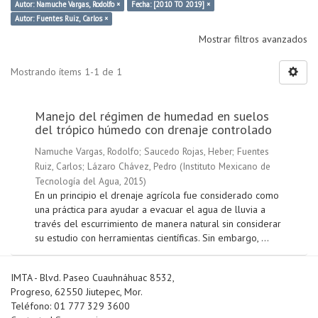
Autor: Namuche Vargas, Rodolfo ×
Fecha: [2010 TO 2019] ×
Autor: Fuentes Ruiz, Carlos ×
Mostrar filtros avanzados
Mostrando ítems 1-1 de 1
Manejo del régimen de humedad en suelos
del trópico húmedo con drenaje controlado
Namuche Vargas, Rodolfo
;
Saucedo Rojas, Heber
;
Fuentes
Ruiz, Carlos
;
Lázaro Chávez, Pedro
(
Instituto Mexicano de
Tecnología del Agua
,
2015
)
En un principio el drenaje agrícola fue considerado como
una práctica para ayudar a evacuar el agua de lluvia a
través del escurrimiento de manera natural sin considerar
su estudio con herramientas científicas. Sin embargo, ...
IMTA - Blvd. Paseo Cuauhnáhuac 8532,
Progreso, 62550 Jiutepec, Mor.
Teléfono: 01 777 329 3600