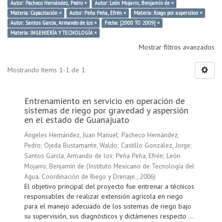
Autor: Pacheco Hernández, Pedro ×
Autor: León Mojarro, Benjamín de ×
Materia: Capacitación ×
Autor: Peña Peña, Efrén ×
Materia: Riego por aspersiíon ×
Autor: Santos García, Armando de los ×
Fecha: [2000 TO 2009] ×
Materia: INGENIERÍA Y TECNOLOGÍA ×
Mostrar filtros avanzados
Mostrando ítems 1-1 de 1
Entrenamiento en servicio en operación de
sistemas de riego por gravedad y aspersión
en el estado de Guanajuato
Ángeles Hernández, Juan Manuel
;
Pacheco Hernández,
Pedro
;
Ojeda Bustamante, Waldo
;
Castillo González, Jorge
;
Santos García, Armando de los
;
Peña Peña, Efrén
;
León
Mojarro, Benjamín de
(
Instituto Mexicano de Tecnología del
Agua. Coordinación de Riego y Drenaje.
,
2006
)
El objetivo principal del proyecto fue entrenar a técnicos
responsables de realizar extensión agrícola en riego
para el manejo adecuado de los sistemas de riego bajo
su supervisión, sus diagnósticos y dictámenes respecto ...