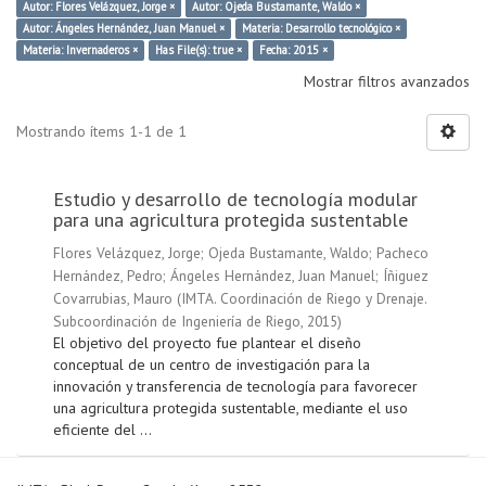
Autor: Flores Velázquez, Jorge ×
Autor: Ojeda Bustamante, Waldo ×
Autor: Ángeles Hernández, Juan Manuel ×
Materia: Desarrollo tecnológico ×
Materia: Invernaderos ×
Has File(s): true ×
Fecha: 2015 ×
Mostrar filtros avanzados
Mostrando ítems 1-1 de 1
Estudio y desarrollo de tecnología modular
para una agricultura protegida sustentable
Flores Velázquez, Jorge
;
Ojeda Bustamante, Waldo
;
Pacheco
Hernández, Pedro
;
Ángeles Hernández, Juan Manuel
;
Íñiguez
Covarrubias, Mauro
(
IMTA. Coordinación de Riego y Drenaje.
Subcoordinación de Ingeniería de Riego
,
2015
)
El objetivo del proyecto fue plantear el diseño
conceptual de un centro de investigación para la
innovación y transferencia de tecnología para favorecer
una agricultura protegida sustentable, mediante el uso
eficiente del ...