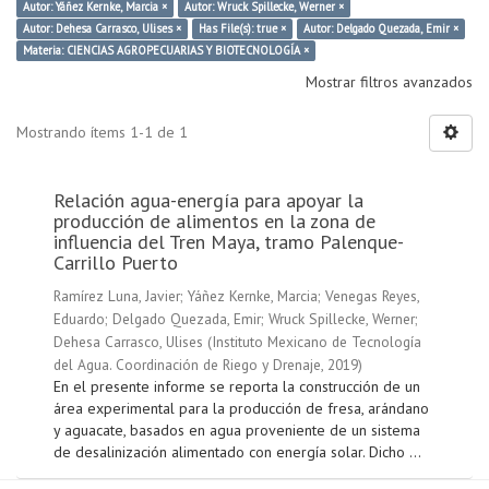
Autor: Yáñez Kernke, Marcia ×
Autor: Wruck Spillecke, Werner ×
Autor: Dehesa Carrasco, Ulises ×
Has File(s): true ×
Autor: Delgado Quezada, Emir ×
Materia: CIENCIAS AGROPECUARIAS Y BIOTECNOLOGÍA ×
Mostrar filtros avanzados
Mostrando ítems 1-1 de 1
Relación agua-energía para apoyar la
producción de alimentos en la zona de
influencia del Tren Maya, tramo Palenque-
Carrillo Puerto
Ramírez Luna, Javier
;
Yáñez Kernke, Marcia
;
Venegas Reyes,
Eduardo
;
Delgado Quezada, Emir
;
Wruck Spillecke, Werner
;
Dehesa Carrasco, Ulises
(
Instituto Mexicano de Tecnología
del Agua. Coordinación de Riego y Drenaje
,
2019
)
En el presente informe se reporta la construcción de un
área experimental para la producción de fresa, arándano
y aguacate, basados en agua proveniente de un sistema
de desalinización alimentado con energía solar. Dicho ...