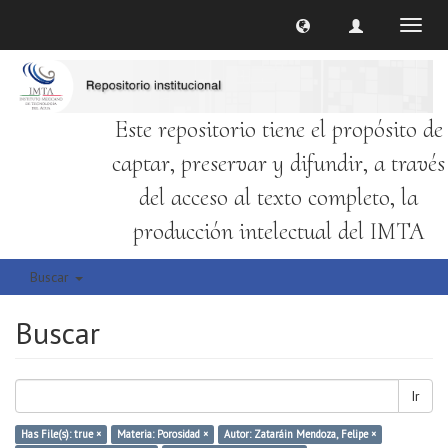
Cambi
naveg
Este repositorio tiene el propósito de
captar, preservar y difundir, a través
del acceso al texto completo, la
producción intelectual del IMTA
Buscar
Buscar
Ir
Has File(s): true ×
Materia: Porosidad ×
Autor: Zataráin Mendoza, Felipe ×