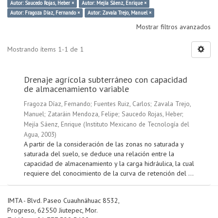
Autor: Saucedo Rojas, Heber ×
Autor: Mejía Sáenz, Enrique ×
Autor: Fragoza Díaz, Fernando ×
Autor: Zavala Trejo, Manuel ×
Mostrar filtros avanzados
Mostrando ítems 1-1 de 1
Drenaje agrícola subterráneo con capacidad
de almacenamiento variable
Fragoza Díaz, Fernando
;
Fuentes Ruiz, Carlos
;
Zavala Trejo,
Manuel
;
Zataráin Mendoza, Felipe
;
Saucedo Rojas, Heber
;
Mejía Sáenz, Enrique
(
Instituto Mexicano de Tecnología del
Agua
,
2003
)
A partir de la consideración de las zonas no saturada y
saturada del suelo, se deduce una relación entre la
capacidad de almacenamiento y la carga hidráulica, la cual
requiere del conocimiento de la curva de retención del ...
IMTA - Blvd. Paseo Cuauhnáhuac 8532,
Progreso, 62550 Jiutepec, Mor.