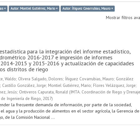
as ×
Autor: Montiel Gutiérrez, Mario ×
Autor: Íñiguez Covarrubias, Mauro ×
Mostrar filtros a
estadística para la integración del informe estadístico,
idrométrico 2016-2017 e impresión de informes
 2014-2015 y 2015-2016 y actualización de capacidades
os distritos de riego
e, Waldo
;
Olvera Salgado, Dolores
;
Íñiguez Covarrubias, Mauro
;
González
;
Castillo González, Jorge
;
Montiel Gutiérrez, Mario
;
Flores Velázquez, Jorge
;
ez, Jesús
;
Ontiveros Capurata, Ronald
(
IMTA. Coordinación de Riego y Drenaje
de Ingeniería de Riego
,
2017
)
tender la frecuente demanda de información, por parte de la sociedad,
el agua y la producción de alimentos en el sector agrícola, la Gerencia de
go, de la Comisión Nacional ...