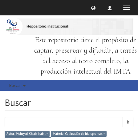
Cambi
naveg
Este repositorio tiene el propósito de
captar, preservar y difundir, a través
del acceso al texto completo, la
producción intelectual del IMTA
Buscar
Buscar
Ir
Autor: Mobayed Khodr, Nabil ×
Materia: Calibración de hidrogramas ×