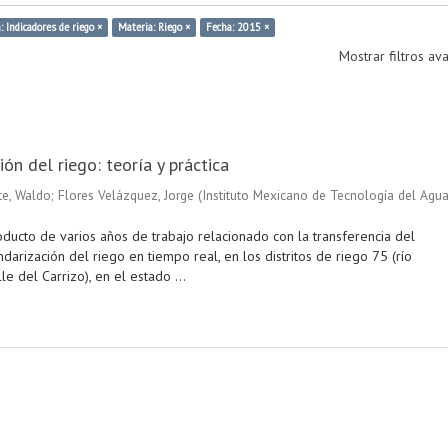
: Indicadores de riego ×
Materia: Riego ×
Fecha: 2015 ×
Mostrar filtros a
ón del riego: teoría y práctica
e, Waldo
;
Flores Velázquez, Jorge
(
Instituto Mexicano de Tecnología del Agu
oducto de varios años de trabajo relacionado con la transferencia del
darización del riego en tiempo real, en los distritos de riego 75 (río
le del Carrizo), en el estado ...