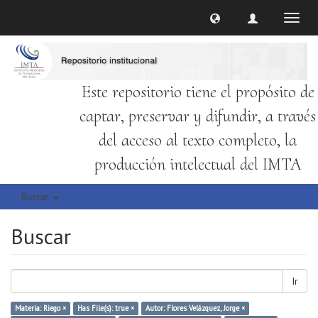
Cambi
naveg
Este repositorio tiene el propósito de
captar, preservar y difundir, a través
del acceso al texto completo, la
producción intelectual del IMTA
Buscar
Buscar
Ir
Materia: Riego ×
Has File(s): true ×
Autor: Flores Velázquez, Jorge ×