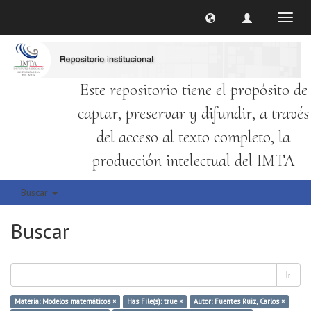
Cambi
naveg
Este repositorio tiene el propósito de
captar, preservar y difundir, a través
del acceso al texto completo, la
producción intelectual del IMTA
Buscar
Buscar
Ir
Materia: Modelos matemáticos ×
Has File(s): true ×
Autor: Fuentes Ruiz, Carlos ×