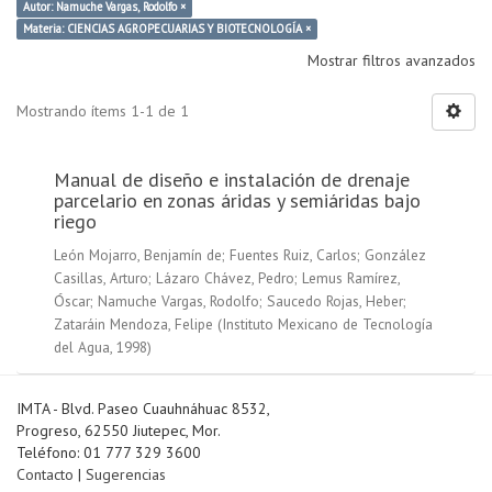
Autor: Namuche Vargas, Rodolfo ×
Materia: CIENCIAS AGROPECUARIAS Y BIOTECNOLOGÍA ×
Mostrar filtros avanzados
Mostrando ítems 1-1 de 1
Manual de diseño e instalación de drenaje
parcelario en zonas áridas y semiáridas bajo
riego
León Mojarro, Benjamín de
;
Fuentes Ruiz, Carlos
;
González
Casillas, Arturo
;
Lázaro Chávez, Pedro
;
Lemus Ramírez,
Óscar
;
Namuche Vargas, Rodolfo
;
Saucedo Rojas, Heber
;
Zataráin Mendoza, Felipe
(
Instituto Mexicano de Tecnología
del Agua
,
1998
)
IMTA - Blvd. Paseo Cuauhnáhuac 8532,
Progreso, 62550 Jiutepec, Mor.
Teléfono: 01 777 329 3600
Contacto
|
Sugerencias