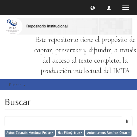
Cambi
naveg
Este repositorio tiene el propósito de
captar, preservar y difundir, a través
del acceso al texto completo, la
producción intelectual del IMTA
Buscar
Buscar
Ir
Autor: Zataráin Mendoza, Felipe ×
Has File(s): true ×
Autor: Lemus Ramírez, Óscar ×