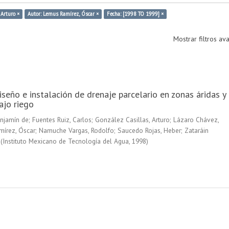
 Arturo ×
Autor: Lemus Ramírez, Óscar ×
Fecha: [1998 TO 1999] ×
Mostrar filtros a
seño e instalación de drenaje parcelario en zonas áridas y
ajo riego
enjamín de
;
Fuentes Ruiz, Carlos
;
González Casillas, Arturo
;
Lázaro Chávez,
írez, Óscar
;
Namuche Vargas, Rodolfo
;
Saucedo Rojas, Heber
;
Zataráin
(
Instituto Mexicano de Tecnología del Agua
,
1998
)