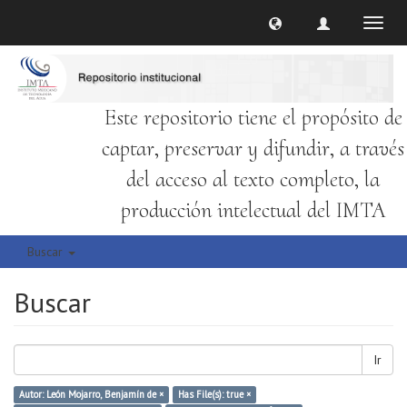
Cambi
naveg
Este repositorio tiene el propósito de
captar, preservar y difundir, a través
del acceso al texto completo, la
producción intelectual del IMTA
Buscar
Buscar
Ir
Autor: León Mojarro, Benjamín de ×
Has File(s): true ×