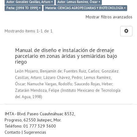
Autor: González Casillas, Arturo ×
Autor: Lemus Ramírez, Óscar ×
Fecha: [1998 TO 1999] ×
Materia: CIENCIAS AGROPECUARIAS Y BIOTECNOLOGÍA ×
Mostrar filtros avanzados
Mostrando ítems 1-1 de 1
Manual de diseño e instalación de drenaje
parcelario en zonas áridas y semiáridas bajo
riego
León Mojarro, Benjamín de
;
Fuentes Ruiz, Carlos
;
González
Casillas, Arturo
;
Lázaro Chávez, Pedro
;
Lemus Ramírez,
Óscar
;
Namuche Vargas, Rodolfo
;
Saucedo Rojas, Heber
;
Zataráin Mendoza, Felipe
(
Instituto Mexicano de Tecnología
del Agua
,
1998
)
IMTA - Blvd. Paseo Cuauhnáhuac 8532,
Progreso, 62550 Jiutepec, Mor.
Teléfono: 01 777 329 3600
Contacto
|
Sugerencias