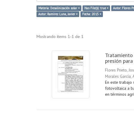
Materia: Desalinización solar ×
Has File(s): true ×
Autor: Flores Pr
Autor: Ramírez Luna, Javier ×
Fecha: 2015 ×
Mostrando ítems 1-1 de 1
Tratamiento 
presión para 
Flores Prieto, Jo
Morales García, 
En este trabajo 
fotovoltaica a b
en términos agrí