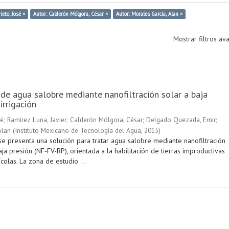
ieto, José ×
Autor: Calderón Mólgora, César ×
Autor: Morales García, Alan ×
Mostrar filtros a
de agua salobre mediante nanofiltración solar a baja
irrigación
sé
;
Ramírez Luna, Javier
;
Calderón Mólgora, César
;
Delgado Quezada, Emir
;
Alan
(
Instituto Mexicano de Tecnología del Agua
,
2015
)
se presenta una solución para tratar agua salobre mediante nanofiltración
aja presión (NF-FV-BP), orientada a la habilitación de tierras improductivas
colas. La zona de estudio ...