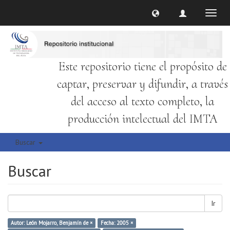
Cambi
naveg
Este repositorio tiene el propósito de
captar, preservar y difundir, a través
del acceso al texto completo, la
producción intelectual del IMTA
Buscar
Buscar
Ir
Autor: León Mojarro, Benjamín de ×
Fecha: 2005 ×