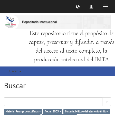
Cambi
naveg
Este repositorio tiene el propósito de
captar, preservar y difundir, a través
del acceso al texto completo, la
producción intelectual del IMTA
Buscar
Buscar
Ir
Materia: Recarga de acuíferos ×
Fecha: 2005 ×
Materia: Método del elemento finito ×