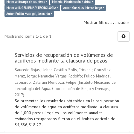
Materia: Recarga de acuíferos ×
Materia: Planificación hídrica ×
Materia: INGENIERÍA Y TECNOLOGÍA ×
Autor: González Meraz, Jorge ×
Autor: Pulido Madrigal, Leonardo ×
Mostrar filtros avanzados
Mostrando ítems 1-1 de 1
Servicios de recuperación de volúmenes de
acuíferos mediante la clausura de pozos
Saucedo Rojas, Heber
;
Castillo Solís, Erickdel
;
González
Meraz, Jorge
;
Namuche Vargas, Rodolfo
;
Pulido Madrigal,
Leonardo
;
Zataráin Mendoza, Felipe
(
Instituto Mexicano de
Tecnología del Agua. Coordinación de Riego y Drenaje.
,
2017
)
Se presentan los resultados obtenidos en la recuperación
de volúmenes de agua en acuíferos mediante la clausura
de 1,000 pozos ilegales. Los volúmenes anuales
estimados recuperados fueron en el ámbito agrícola de
34,586,518.27 ...