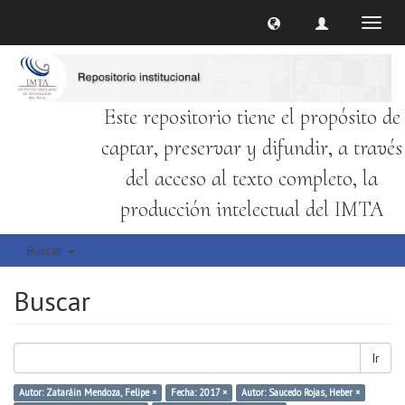
Cambi
naveg
Este repositorio tiene el propósito de
captar, preservar y difundir, a través
del acceso al texto completo, la
producción intelectual del IMTA
Buscar
Buscar
Ir
Autor: Zataráin Mendoza, Felipe ×
Fecha: 2017 ×
Autor: Saucedo Rojas, Heber ×