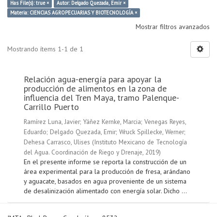
Has File(s): true ×
Autor: Delgado Quezada, Emir ×
Materia: CIENCIAS AGROPECUARIAS Y BIOTECNOLOGÍA ×
Mostrar filtros avanzados
Mostrando ítems 1-1 de 1
Relación agua-energía para apoyar la
producción de alimentos en la zona de
influencia del Tren Maya, tramo Palenque-
Carrillo Puerto
Ramírez Luna, Javier
;
Yáñez Kernke, Marcia
;
Venegas Reyes,
Eduardo
;
Delgado Quezada, Emir
;
Wruck Spillecke, Werner
;
Dehesa Carrasco, Ulises
(
Instituto Mexicano de Tecnología
del Agua. Coordinación de Riego y Drenaje
,
2019
)
En el presente informe se reporta la construcción de un
área experimental para la producción de fresa, arándano
y aguacate, basados en agua proveniente de un sistema
de desalinización alimentado con energía solar. Dicho ...