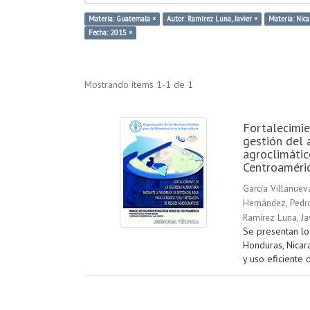
Materia: Guatemala ×
Autor: Ramírez Luna, Javier ×
Materia: Nica
Fecha: 2015 ×
Mostrando ítems 1-1 de 1
Fortalecimie
gestión del 
agroclimátic
Centroaméri
García Villanuev
Hernández, Pedr
Ramírez Luna, Ja
Se presentan lo
Honduras, Nicar
y uso eficiente d