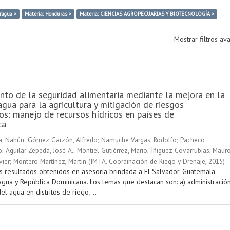
ragua ×
Materia: Honduras ×
Materia: CIENCIAS AGROPECUARIAS Y BIOTECNOLOGÍA ×
Mostrar filtros a
nto de la seguridad alimentaria mediante la mejora en la
agua para la agricultura y mitigación de riesgos
os: manejo de recursos hídricos en países de
ca
a, Nahún
;
Gómez Garzón, Alfredo
;
Namuche Vargas, Rodolfo
;
Pacheco
o
;
Aguilar Zepeda, José A.
;
Montiel Gutiérrez, Mario
;
Íñiguez Covarrubias, Maur
vier
;
Montero Martínez, Martín
(
IMTA. Coordinación de Riego y Drenaje
,
2015
)
s resultados obtenidos en asesoría brindada a El Salvador, Guatemala,
agua y República Dominicana. Los temas que destacan son: a) administració
el agua en distritos de riego; ...