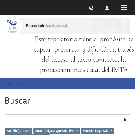
Cambi
naveg
Este repositorio tiene el propósito de
captar, preservar y difundir, a través
del acceso al texto completo, la
producción intelectual del IMTA
Buscar
Buscar
Ir
Has File(s): true ×
Autor: Delgado Quezada, Emir ×
Materia: Riego solar ×