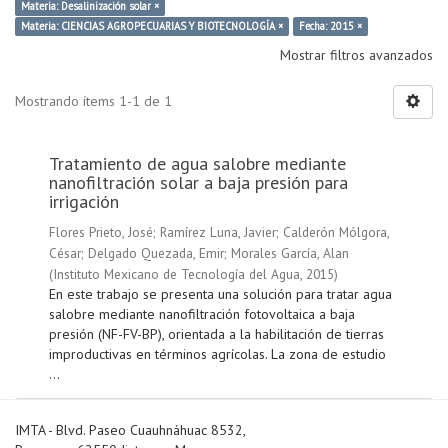
Materia: Desalinización solar ×
Materia: CIENCIAS AGROPECUARIAS Y BIOTECNOLOGÍA ×
Fecha: 2015 ×
Mostrar filtros avanzados
Mostrando ítems 1-1 de 1
Tratamiento de agua salobre mediante
nanofiltración solar a baja presión para
irrigación
Flores Prieto, José
;
Ramírez Luna, Javier
;
Calderón Mólgora,
César
;
Delgado Quezada, Emir
;
Morales García, Alan
(
Instituto Mexicano de Tecnología del Agua
,
2015
)
En este trabajo se presenta una solución para tratar agua
salobre mediante nanofiltración fotovoltaica a baja
presión (NF-FV-BP), orientada a la habilitación de tierras
improductivas en términos agrícolas. La zona de estudio
...
IMTA - Blvd. Paseo Cuauhnáhuac 8532,