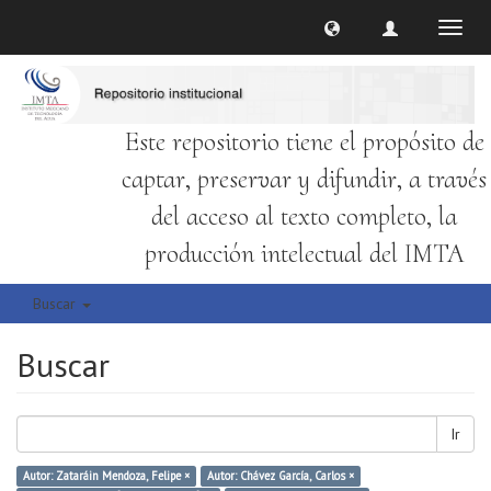
Cambi
naveg
Este repositorio tiene el propósito de
captar, preservar y difundir, a través
del acceso al texto completo, la
producción intelectual del IMTA
Buscar
Buscar
Ir
Autor: Zataráin Mendoza, Felipe ×
Autor: Chávez García, Carlos ×