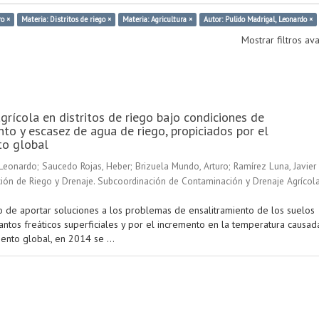
ro ×
Materia: Distritos de riego ×
Materia: Agricultura ×
Autor: Pulido Madrigal, Leonardo ×
Mostrar filtros a
grícola en distritos de riego bajo condiciones de
nto y escasez de agua de riego, propiciados por el
to global
 Leonardo
;
Saucedo Rojas, Heber
;
Brizuela Mundo, Arturo
;
Ramírez Luna, Javier
ión de Riego y Drenaje. Subcoordinación de Contaminación y Drenaje Agrícol
o de aportar soluciones a los problemas de ensalitramiento de los suelos
ntos freáticos superficiales y por el incremento en la temperatura causad
ento global, en 2014 se ...