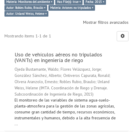
Materia: Monitoreo del ambiente ×
Has File(s): true ×
Fecha: 2015 ×
Autor: Robles Rubio, Braulio ×
Materia: Aviones no tripulados ×
Autor: Unland Weiss, Helene ×
Mostrar filtros avanzados
Mostrando ítems 1-1 de 1
Uso de vehículos aéreos no tripulados
(VANTs) en ingeniería de riego
Ojeda Bustamante, Waldo
;
Flores Velázquez, Jorge
;
González Sánchez, Alberto
;
Ontiveros Capurata, Ronald
;
Olvera Aranzolo, Ernesto
;
Robles Rubio, Braulio
;
Unland
Weiss, Helene
(
IMTA. Coordinación de Riego y Drenaje.
Subcoordinación de Ingeniería de Riego
,
2015
)
El monitoreo de las variables de sistema agua-suelo-
planta-atmosfera para la gestión de las zonas agrícolas,
consume gran cantidad de tiempo, recursos económicos,
instrumentales y humanos, debido a la alta frecuencia de
...