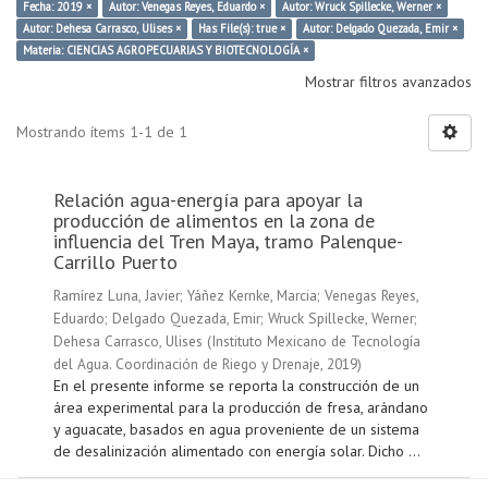
Fecha: 2019 ×
Autor: Venegas Reyes, Eduardo ×
Autor: Wruck Spillecke, Werner ×
Autor: Dehesa Carrasco, Ulises ×
Has File(s): true ×
Autor: Delgado Quezada, Emir ×
Materia: CIENCIAS AGROPECUARIAS Y BIOTECNOLOGÍA ×
Mostrar filtros avanzados
Mostrando ítems 1-1 de 1
Relación agua-energía para apoyar la
producción de alimentos en la zona de
influencia del Tren Maya, tramo Palenque-
Carrillo Puerto
Ramírez Luna, Javier
;
Yáñez Kernke, Marcia
;
Venegas Reyes,
Eduardo
;
Delgado Quezada, Emir
;
Wruck Spillecke, Werner
;
Dehesa Carrasco, Ulises
(
Instituto Mexicano de Tecnología
del Agua. Coordinación de Riego y Drenaje
,
2019
)
En el presente informe se reporta la construcción de un
área experimental para la producción de fresa, arándano
y aguacate, basados en agua proveniente de un sistema
de desalinización alimentado con energía solar. Dicho ...