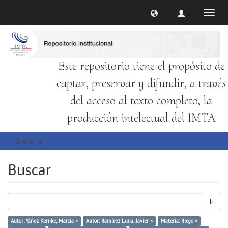
Cambi
naveg
Este repositorio tiene el propósito de
captar, preservar y difundir, a través
del acceso al texto completo, la
producción intelectual del IMTA
Buscar
Buscar
Ir
Autor: Yáñez Kernke, Marcia ×
Autor: Ramírez Luna, Javier ×
Materia: Riego ×