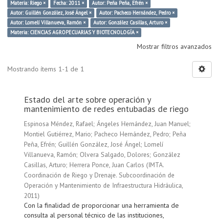
Materia: Riego ×
Fecha: 2011 ×
Autor: Peña Peña, Efrén ×
Autor: Guillén González, José Ángel ×
Autor: Pacheco Hernández, Pedro ×
Autor: Lomelí Villanueva, Ramón ×
Autor: González Casillas, Arturo ×
Materia: CIENCIAS AGROPECUARIAS Y BIOTECNOLOGÍA ×
Mostrar filtros avanzados
Mostrando ítems 1-1 de 1
Estado del arte sobre operación y
mantenimiento de redes entubadas de riego
Espinosa Méndez, Rafael
;
Ángeles Hernández, Juan Manuel
;
Montiel Gutiérrez, Mario
;
Pacheco Hernández, Pedro
;
Peña
Peña, Efrén
;
Guillén González, José Ángel
;
Lomelí
Villanueva, Ramón
;
Olvera Salgado, Dolores
;
González
Casillas, Arturo
;
Herrera Ponce, Juan Carlos
(
IMTA.
Coordinación de Riego y Drenaje. Subcoordinación de
Operación y Mantenimiento de Infraestructura Hidráulica
,
2011
)
Con la finalidad de proporcionar una herramienta de
consulta al personal técnico de las instituciones,