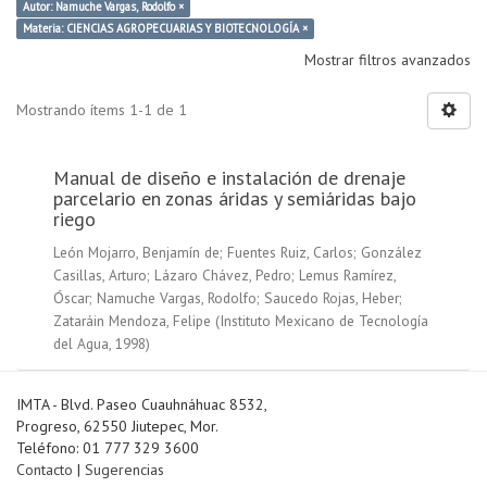
Autor: Namuche Vargas, Rodolfo ×
Materia: CIENCIAS AGROPECUARIAS Y BIOTECNOLOGÍA ×
Mostrar filtros avanzados
Mostrando ítems 1-1 de 1
Manual de diseño e instalación de drenaje
parcelario en zonas áridas y semiáridas bajo
riego
León Mojarro, Benjamín de
;
Fuentes Ruiz, Carlos
;
González
Casillas, Arturo
;
Lázaro Chávez, Pedro
;
Lemus Ramírez,
Óscar
;
Namuche Vargas, Rodolfo
;
Saucedo Rojas, Heber
;
Zataráin Mendoza, Felipe
(
Instituto Mexicano de Tecnología
del Agua
,
1998
)
IMTA - Blvd. Paseo Cuauhnáhuac 8532,
Progreso, 62550 Jiutepec, Mor.
Teléfono: 01 777 329 3600
Contacto
|
Sugerencias