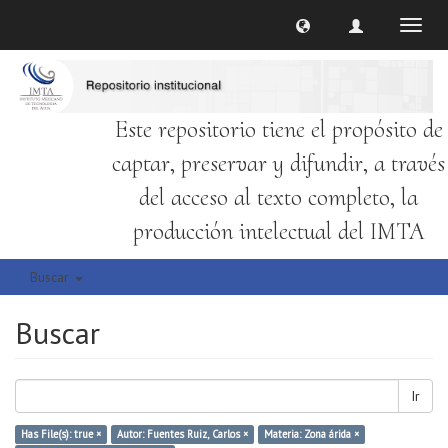
Cambi
naveg
Este repositorio tiene el propósito de
captar, preservar y difundir, a través
del acceso al texto completo, la
producción intelectual del IMTA
Buscar
Buscar
Ir
Has File(s): true ×
Autor: Fuentes Ruiz, Carlos ×
Materia: Zona árida ×