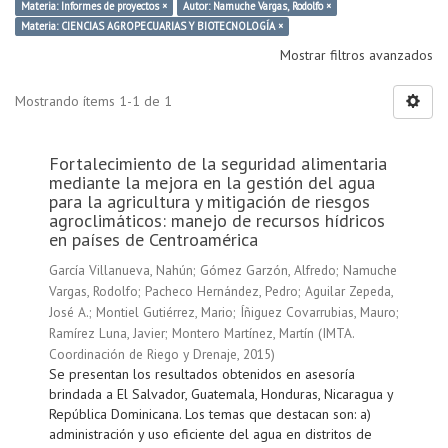
Materia: Informes de proyectos ×
Autor: Namuche Vargas, Rodolfo ×
Materia: CIENCIAS AGROPECUARIAS Y BIOTECNOLOGÍA ×
Mostrar filtros avanzados
Mostrando ítems 1-1 de 1
Fortalecimiento de la seguridad alimentaria
mediante la mejora en la gestión del agua
para la agricultura y mitigación de riesgos
agroclimáticos: manejo de recursos hídricos
en países de Centroamérica
García Villanueva, Nahún
;
Gómez Garzón, Alfredo
;
Namuche
Vargas, Rodolfo
;
Pacheco Hernández, Pedro
;
Aguilar Zepeda,
José A.
;
Montiel Gutiérrez, Mario
;
Íñiguez Covarrubias, Mauro
;
Ramírez Luna, Javier
;
Montero Martínez, Martín
(
IMTA.
Coordinación de Riego y Drenaje
,
2015
)
Se presentan los resultados obtenidos en asesoría
brindada a El Salvador, Guatemala, Honduras, Nicaragua y
República Dominicana. Los temas que destacan son: a)
administración y uso eficiente del agua en distritos de