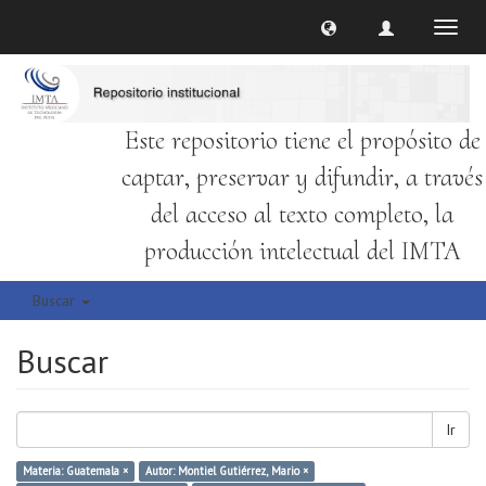
Cambi
naveg
Este repositorio tiene el propósito de
captar, preservar y difundir, a través
del acceso al texto completo, la
producción intelectual del IMTA
Buscar
Buscar
Ir
Materia: Guatemala ×
Autor: Montiel Gutiérrez, Mario ×