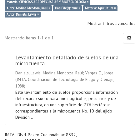
Materia: CIENCIAS AGROPECUARIAS Y BIOTECNOLOGÍA ×
Autor: Medina Mendoza, Raúl ×
Has File(s): true ×
Materia: Agricultura ×
Autor: Daniels, Lewis ×
Mostrar filtros avanzados
Mostrando ítems 1-1 de 1
Levantamiento detallado de suelos de una
microcuenca
Daniels, Lewis
;
Medina Mendoza, Raúl
;
Vargas C., Jorge
(
IMTA. Coordinación de Tecnología de Riego y Drenaje
,
1988
)
Este levantamiento de suelos proporciona información
del recurso suelo para fines agrícolas, pecuarios y de
infraestructura, en una superficie de 776 hectáreas
correspondientes a la microcuenca No. 10 del ejido
División ...
IMTA - Blvd. Paseo Cuauhnáhuac 8532,