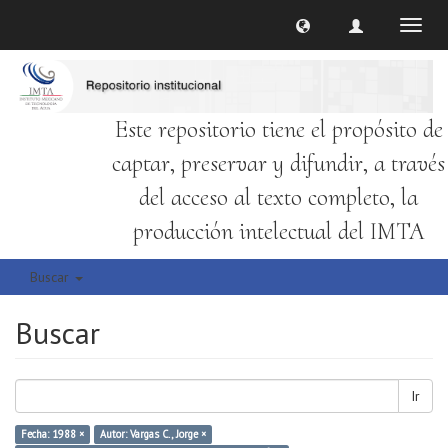
Cambi
naveg
Este repositorio tiene el propósito de
captar, preservar y difundir, a través
del acceso al texto completo, la
producción intelectual del IMTA
Buscar
Buscar
Ir
Fecha: 1988 ×
Autor: Vargas C., Jorge ×