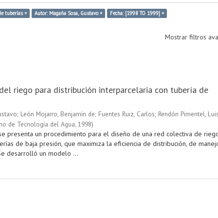
de tuberías ×
Autor: Magaña Sosa, Gustavo ×
Fecha: [1998 TO 1999] ×
Mostrar filtros a
del riego para distribución interparcelaria con tubería de
ustavo
;
León Mojarro, Benjamín de
;
Fuentes Ruiz, Carlos
;
Rendón Pimentel, Lui
ano de Tecnología del Agua
,
1998
)
 se presenta un procedimiento para el diseño de una red colectiva de rieg
rías de baja presión, que maximiza la eficiencia de distribución, de manej
. Se desarrolló un modelo ...