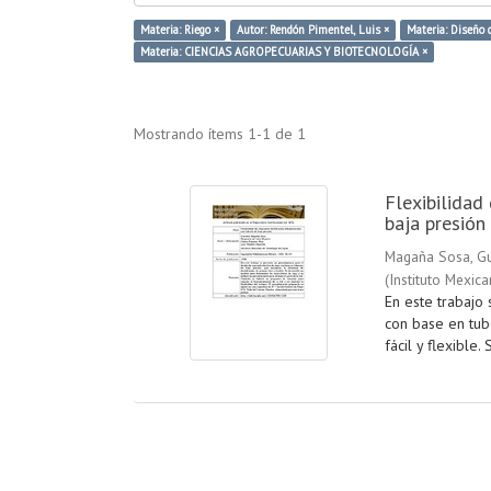
Materia: Riego ×
Autor: Rendón Pimentel, Luis ×
Materia: Diseño 
Materia: CIENCIAS AGROPECUARIAS Y BIOTECNOLOGÍA ×
Mostrando ítems 1-1 de 1
Flexibilidad 
baja presión
Magaña Sosa, G
(
Instituto Mexic
En este trabajo
con base en tube
fácil y flexible