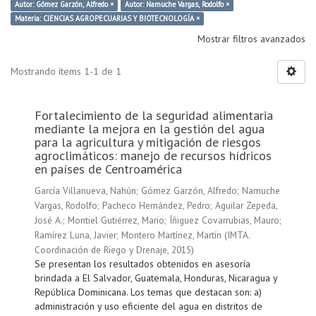
Autor: Gómez Garzón, Alfredo ×
Autor: Namuche Vargas, Rodolfo ×
Materia: CIENCIAS AGROPECUARIAS Y BIOTECNOLOGÍA ×
Mostrar filtros avanzados
Mostrando ítems 1-1 de 1
Fortalecimiento de la seguridad alimentaria
mediante la mejora en la gestión del agua
para la agricultura y mitigación de riesgos
agroclimáticos: manejo de recursos hídricos
en países de Centroamérica
García Villanueva, Nahún
;
Gómez Garzón, Alfredo
;
Namuche
Vargas, Rodolfo
;
Pacheco Hernández, Pedro
;
Aguilar Zepeda,
José A.
;
Montiel Gutiérrez, Mario
;
Íñiguez Covarrubias, Mauro
;
Ramírez Luna, Javier
;
Montero Martínez, Martín
(
IMTA.
Coordinación de Riego y Drenaje
,
2015
)
Se presentan los resultados obtenidos en asesoría
brindada a El Salvador, Guatemala, Honduras, Nicaragua y
República Dominicana. Los temas que destacan son: a)
administración y uso eficiente del agua en distritos de