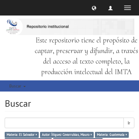
Cambi
naveg
Este repositorio tiene el propósito de
captar, preservar y difundir, a través
del acceso al texto completo, la
producción intelectual del IMTA
Buscar
Buscar
Ir
Materia: El Salvador ×
Autor: Íñiguez Covarrubias, Mauro ×
Materia: Guatemala ×