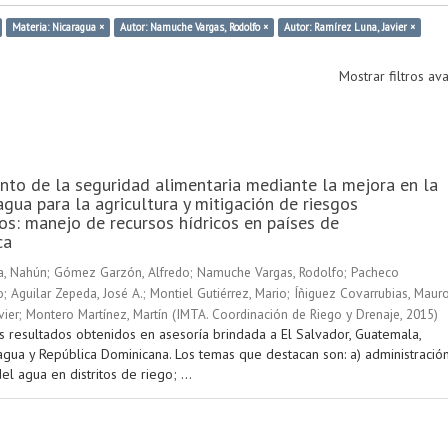
Materia: Nicaragua ×
Autor: Namuche Vargas, Rodolfo ×
Autor: Ramírez Luna, Javier ×
Mostrar filtros a
nto de la seguridad alimentaria mediante la mejora en la
agua para la agricultura y mitigación de riesgos
os: manejo de recursos hídricos en países de
ca
a, Nahún
;
Gómez Garzón, Alfredo
;
Namuche Vargas, Rodolfo
;
Pacheco
o
;
Aguilar Zepeda, José A.
;
Montiel Gutiérrez, Mario
;
Íñiguez Covarrubias, Maur
vier
;
Montero Martínez, Martín
(
IMTA. Coordinación de Riego y Drenaje
,
2015
)
s resultados obtenidos en asesoría brindada a El Salvador, Guatemala,
agua y República Dominicana. Los temas que destacan son: a) administració
el agua en distritos de riego; ...