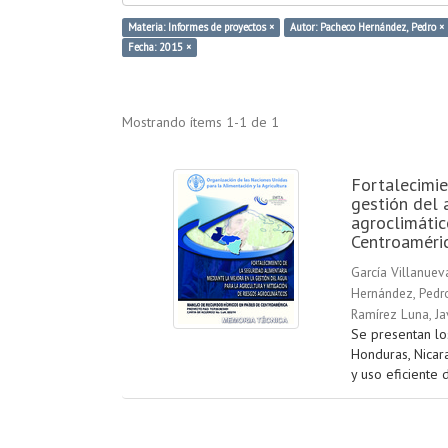
Materia: Informes de proyectos ×
Autor: Pacheco Hernández, Pedro ×
Fecha: 2015 ×
Mostrando ítems 1-1 de 1
Fortalecimie
gestión del 
agroclimátic
Centroaméri
García Villanuev
Hernández, Pedr
Ramírez Luna, Ja
Se presentan lo
Honduras, Nicar
y uso eficiente d