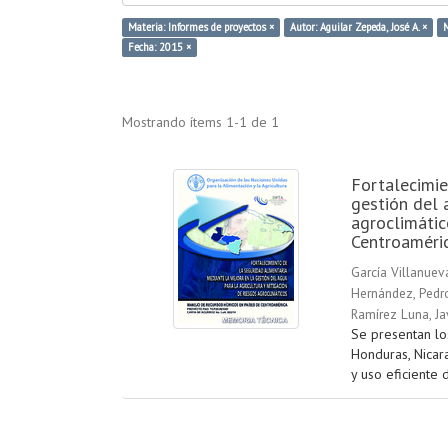
Materia: Informes de proyectos ×
Autor: Aguilar Zepeda, José A. ×
M
Fecha: 2015 ×
Mostrando ítems 1-1 de 1
Fortalecimie
gestión del 
agroclimátic
Centroaméri
García Villanuev
Hernández, Pedr
Ramírez Luna, Ja
Se presentan lo
Honduras, Nicar
y uso eficiente d