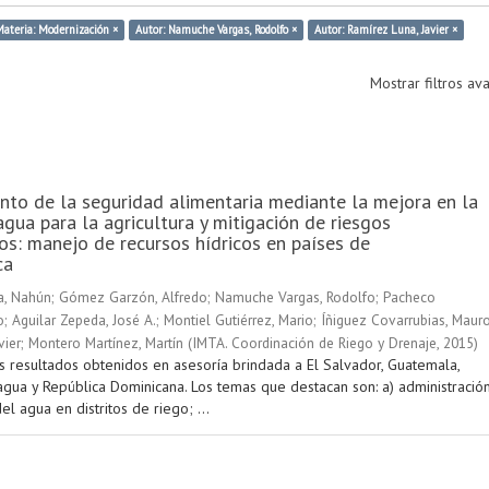
ateria: Modernización ×
Autor: Namuche Vargas, Rodolfo ×
Autor: Ramírez Luna, Javier ×
Mostrar filtros a
nto de la seguridad alimentaria mediante la mejora en la
agua para la agricultura y mitigación de riesgos
os: manejo de recursos hídricos en países de
ca
a, Nahún
;
Gómez Garzón, Alfredo
;
Namuche Vargas, Rodolfo
;
Pacheco
o
;
Aguilar Zepeda, José A.
;
Montiel Gutiérrez, Mario
;
Íñiguez Covarrubias, Maur
vier
;
Montero Martínez, Martín
(
IMTA. Coordinación de Riego y Drenaje
,
2015
)
s resultados obtenidos en asesoría brindada a El Salvador, Guatemala,
agua y República Dominicana. Los temas que destacan son: a) administració
el agua en distritos de riego; ...