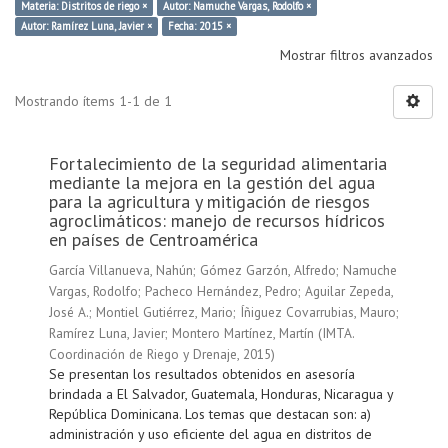
Materia: Distritos de riego ×
Autor: Namuche Vargas, Rodolfo ×
Autor: Ramírez Luna, Javier ×
Fecha: 2015 ×
Mostrar filtros avanzados
Mostrando ítems 1-1 de 1
Fortalecimiento de la seguridad alimentaria
mediante la mejora en la gestión del agua
para la agricultura y mitigación de riesgos
agroclimáticos: manejo de recursos hídricos
en países de Centroamérica
García Villanueva, Nahún
;
Gómez Garzón, Alfredo
;
Namuche
Vargas, Rodolfo
;
Pacheco Hernández, Pedro
;
Aguilar Zepeda,
José A.
;
Montiel Gutiérrez, Mario
;
Íñiguez Covarrubias, Mauro
;
Ramírez Luna, Javier
;
Montero Martínez, Martín
(
IMTA.
Coordinación de Riego y Drenaje
,
2015
)
Se presentan los resultados obtenidos en asesoría
brindada a El Salvador, Guatemala, Honduras, Nicaragua y
República Dominicana. Los temas que destacan son: a)
administración y uso eficiente del agua en distritos de