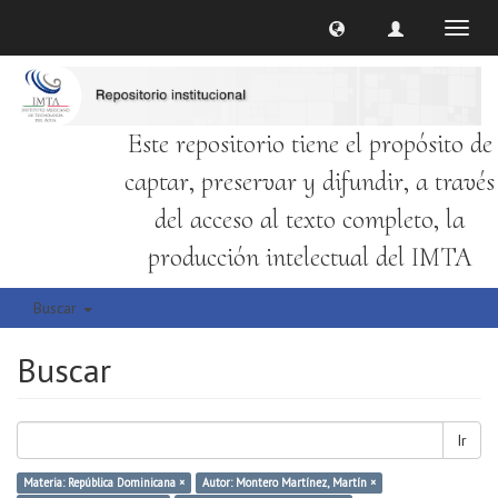
Cambi
naveg
Este repositorio tiene el propósito de
captar, preservar y difundir, a través
del acceso al texto completo, la
producción intelectual del IMTA
Buscar
Buscar
Ir
Materia: República Dominicana ×
Autor: Montero Martínez, Martín ×