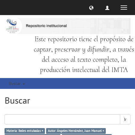
Cambi
naveg
Este repositorio tiene el propósito de
captar, preservar y difundir, a través
del acceso al texto completo, la
producción intelectual del IMTA
Buscar
Buscar
Ir
Materia: Redes entubadas ×
Autor: Ángeles Hernández, Juan Manuel ×