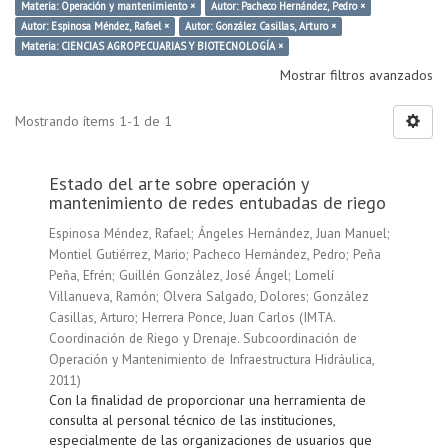
Materia: Operación y mantenimiento ×
Autor: Pacheco Hernández, Pedro ×
Autor: Espinosa Méndez, Rafael ×
Autor: González Casillas, Arturo ×
Materia: CIENCIAS AGROPECUARIAS Y BIOTECNOLOGÍA ×
Mostrar filtros avanzados
Mostrando ítems 1-1 de 1
Estado del arte sobre operación y
mantenimiento de redes entubadas de riego
Espinosa Méndez, Rafael
;
Ángeles Hernández, Juan Manuel
;
Montiel Gutiérrez, Mario
;
Pacheco Hernández, Pedro
;
Peña
Peña, Efrén
;
Guillén González, José Ángel
;
Lomelí
Villanueva, Ramón
;
Olvera Salgado, Dolores
;
González
Casillas, Arturo
;
Herrera Ponce, Juan Carlos
(
IMTA.
Coordinación de Riego y Drenaje. Subcoordinación de
Operación y Mantenimiento de Infraestructura Hidráulica
,
2011
)
Con la finalidad de proporcionar una herramienta de
consulta al personal técnico de las instituciones,
especialmente de las organizaciones de usuarios que